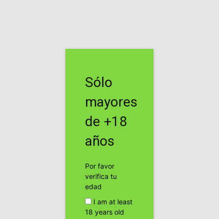
Inicio
Etiquetas
A Mariña
Etiqueta: A Mariña
Sólo
Fundador de un CSC gallego al banquillo.
cannabis24h
mayores
de +18
Publicidad
años
Por favor
verifica tu
edad
I am at least
18 years old