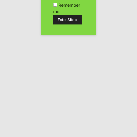
Remember
me