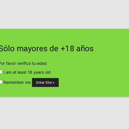
jueves, agosto 6, 2026
Contacto
Web
Sólo mayores de +18 años
Por favor verifica tu edad
I am at least 18 years old
P
Remember me
a