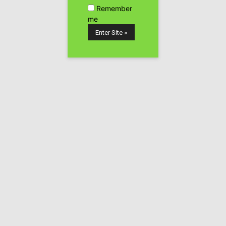
Remember
me