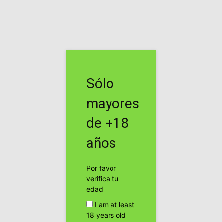
Inicio
Etiquetas
Gold
Etiqueta: gold
Sólo
El papel más caro del mundo es de ORO
cannabis24h
mayores
de +18
Publicidad
años
Por favor
verifica tu
edad
I am at least
18 years old