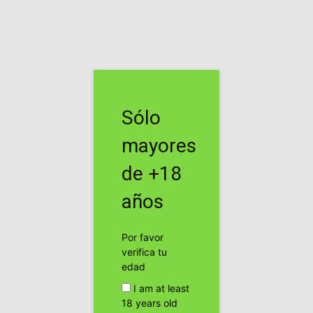
Inicio
Etiquetas
Newyork
Etiqueta: newyork
Sólo
mayores
de +18
años
Por favor
verifica tu
High! NewYork, campaña de WeedMaps en
edad
NewYorkCity
I am at least
cannabis24h
18 years old