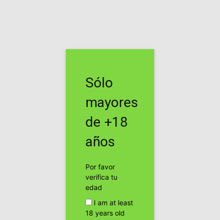
Inicio
Etiquetas
Plantas en la calle
Etiqueta: plantas en la calle
Sólo
Pueblo alemán invadido por plantas de
cannabis
mayores
cannabis24h
de +18
Publicidad
años
Por favor
verifica tu
edad
I am at least
18 years old