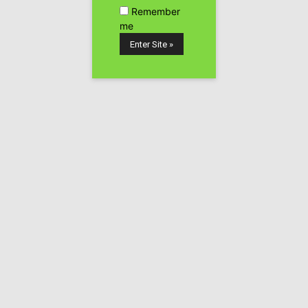
sea una molestia; tiene el tamaño de una cajetilla de
Remember
me
cigarrillos, no lleva bisagras ni ningún tipo de enganche
externo, y tiene los cantos redondos.
La tapa se abre deslizándola circularmente hacia la