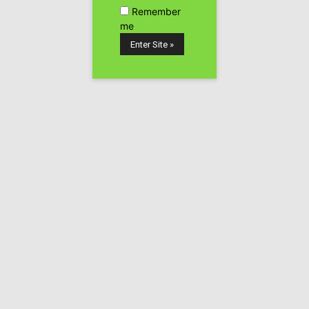
Remember
me
No paran de llegar nuevos documentales y producciones
audiovisuales sobre la prohibición de las drogas y su
guerra desde USA donde el debate sobre DROGAS lleva
mucho tiempo tanto a nivel político como social.