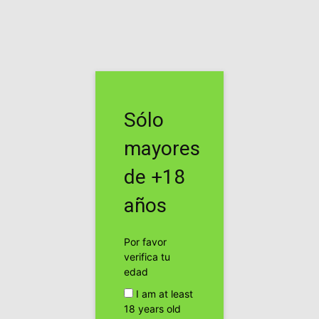
Inicio
Empresas y Productos Cannábicos
Empresas y Productos Cannábicos
Trailler de «America’s
Sólo
Longest War» un film sobre
mayores
la prohibicion de las drogas.
de +18
Por
cannabis24h
-
años
Facebook
Twitter
Pinterest
Por favor
verifica tu
edad
I am at least
18 years old