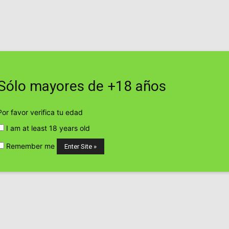
viernes, agosto 7, 2026
Contacto
Web
Sólo mayores de +18 años
TICO
EMPRESAS Y PRODUCTOS CANNÁBICOS
CULTIVO CANN
Por favor verifica tu edad
yunos para debatir sobre cannabis.
I am at least 18 years old
P
Remember me
rganiza unos
debatir sobre