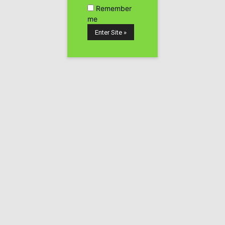
Remember
se enmarca en el evento global Million Marihuana March,
me
reivindicó la legalización de la tenencia y cultivo de
marihuana para fines propios, sean recreativos o
medicinales.
Desde abril de este año la legislación checa permite la