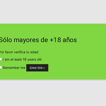
viernes, agosto 7, 2026
Contacto
Web
Sólo mayores de +18 años
TICO
EMPRESAS Y PRODUCTOS CANNÁBICOS
CULTIVO CANN
Por favor verifica tu edad
abis: Cultivo, Posesión y Nuevas Reglas desde 2026
I am at least 18 years old
P
Remember me
Legaliza el
o, Posesión y Nuevas
26