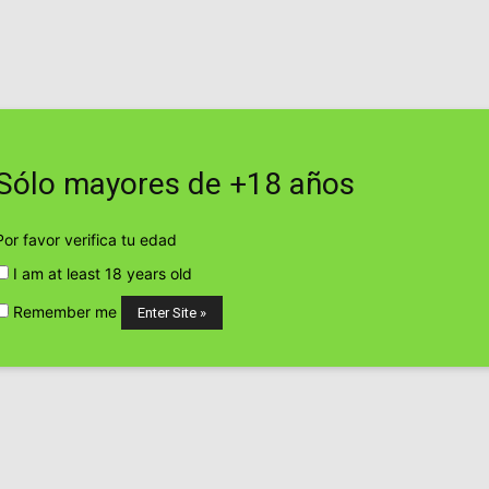
sábado, agosto 8, 2026
Contacto
Web
Sólo mayores de +18 años
TICO
EMPRESAS Y PRODUCTOS CANNÁBICOS
CULTIVO CANN
Por favor verifica tu edad
imes cannabis cup
I am at least 18 years old
P
Remember me
su primera high times
erest
WhatsApp