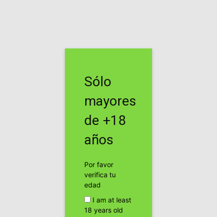
Inicio
Etiquetas
AlicanteRegulaCAnnabis
Etiqueta: alicanteRegulaCAnnabis
Sólo
#AlicanteRegulaCannabis no ha sido
aprobado por los votos en contra del...
mayores
cannabis24h
de +18
Publicidad
años
Por favor
verifica tu
edad
I am at least
18 years old