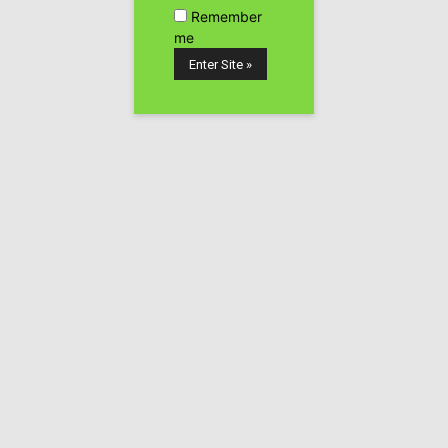
Remember
me