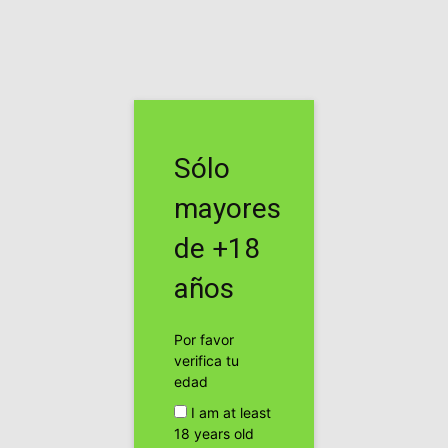
Inicio
Etiquetas
Connosieur
Etiqueta: connosieur
Sólo
GRAN CONSEJO DE SOMA: restriega un
porro en tu planta lista...
mayores
Cogollo Bud
de +18
Probando la cannatonic, 16 % cbd.
años
Cogollo Bud
Por favor
verifica tu
Historias de vinos cannabicos
edad
Cogollo Bud
I am at least
18 years old