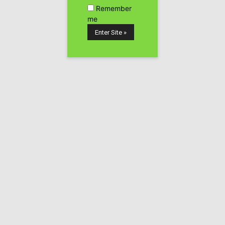
Remember
me