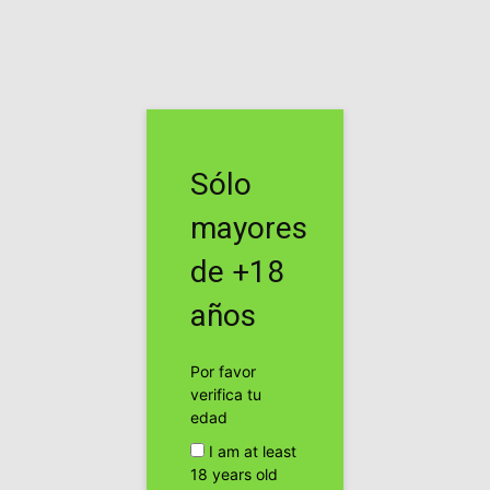
Inicio
Etiquetas
Dgt
Etiqueta: dgt
Sólo
Más de un 60% de los conductores dieron
positivo en los...
mayores
cannabis24h
de +18
Publicidad
años
Por favor
verifica tu
edad
I am at least
18 years old