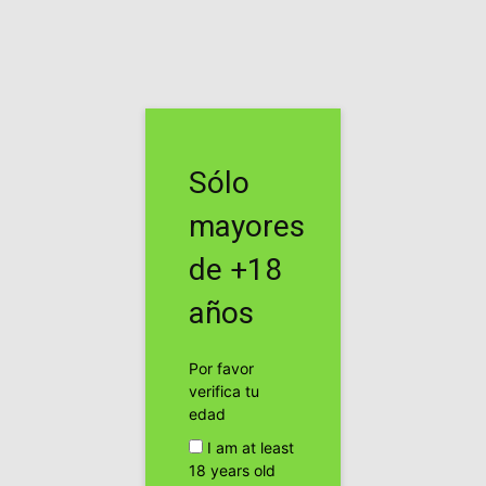
Inicio
Etiquetas
Dub
Etiqueta: dub
Sólo
Video promocional ROTOTOM
SUNSPLASH LOVE EDITION
mayores
Cogollo Bud
de +18
Rototom sunsplash: 20º love edition
años
Cogollo Bud
Por favor
verifica tu
UnitySound en streaming todos los
edad
miércoles, no te lo pierdas.
I am at least
cannabis24h
18 years old