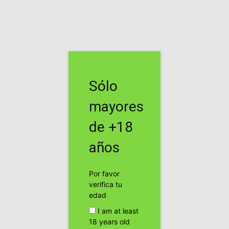
Inicio
Etiquetas
Guzman
Etiqueta: guzman
Sólo
El 80% de la metanfetamina en USA viene
de Mexico
mayores
cannabis24h
de +18
Publicidad
años
Por favor
verifica tu
edad
I am at least
18 years old