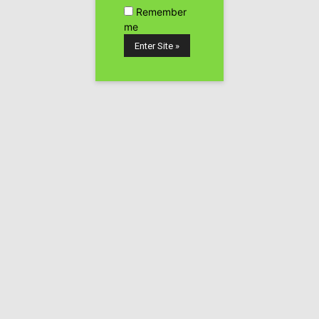
Remember
me