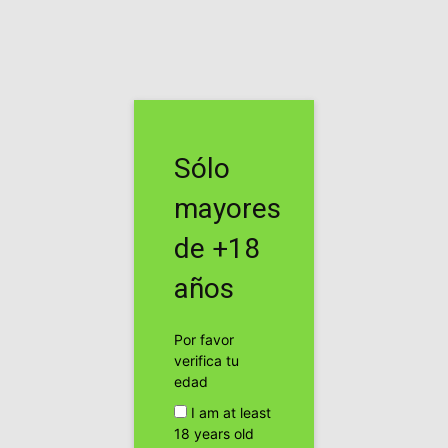
Inicio
Etiquetas
Rototom sunsplash
Etiqueta: rototom sunsplash
Sólo
Video promocional ROTOTOM
SUNSPLASH LOVE EDITION
mayores
Cogollo Bud
de +18
Dub station, Rototom 2013
años
Cogollo Bud
Por favor
verifica tu
Rototom sunsplash: 20º love edition
edad
Cogollo Bud
I am at least
18 years old