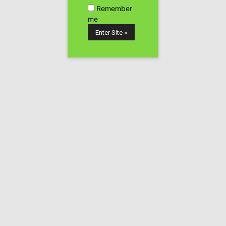
Remember
me
MANUEL GUZMÁN PASTOR
,
doctor
en
bioquímica
y
biología molecular
,
catedrático
de UCM, nos habla del
cannabis y sus efectos en nuestro cerebro en esta charla
celebrarda en el Private Cannabis Club de Paracuellos
de Jarama.