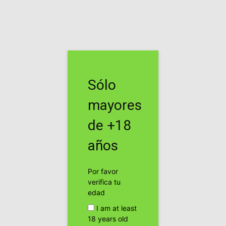
Inicio
Cannabis Terapeútico
Cannabis Terapeútico
Dr. Manuel Guzman ¿Cómo
Sólo
afecta el cannabis en nuestro
mayores
cerebro?
de +18
Por
cannabis24h
-
años
Facebook
Twitter
Pinterest
Por favor
verifica tu
edad
I am at least
18 years old