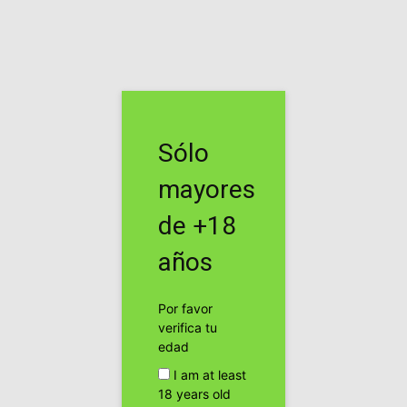
Inicio
Cannabis Terapeútico
Cannabis Terapeútico
El Tribunal Supremo de
Sólo
Washington dice que se
mayores
puede argumentar ante los
tribunales necesidad de
de +18
cannabis por motivos
años
médicos
Por favor
Por
cannabis24h
-
verifica tu
edad
Facebook
Twitter
Pinterest
I am at least
18 years old