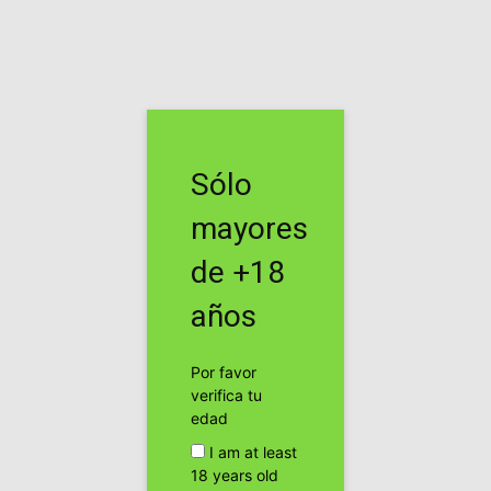
Inicio
Cannabis Terapeútico
Cannabis Terapeútico
Hospitales de New York
Sólo
orientados a seguir la
mayores
marihuana medicinal
de +18
Por
cannabis24h
-
años
Facebook
Twitter
Pinterest
Por favor
verifica tu
edad
I am at least
18 years old