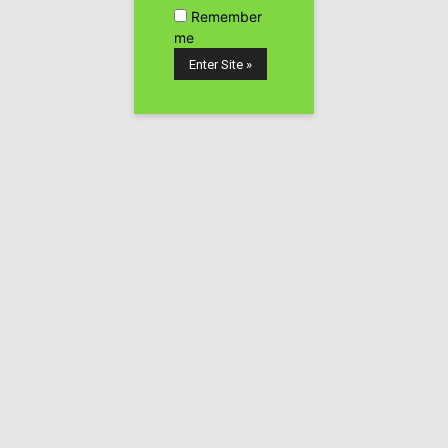
Remember
me
Hospitales de investigación en Nueva York están
buscando con interés la posibilidad de estudiar la
marihuana medicinal bajo las nuevas leyes estatales.
Roswell Park Cancer Institute ( RPCI ), una investigación