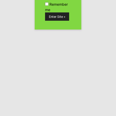
Remember
me
Aquí os dejamos la descripción sobre el mismo que
hemos podido encontrar en su web con todos los datos
técnicos, esperamos que os guste y lo podáis compartir
entre el máximo de personas posibles para que de una
vez por todas nuestros derechos se vean respetados lo
antes posible.
Esta obra parte de la detención de la escena del cannabis