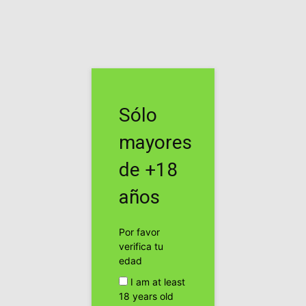
Inicio
Noticias
Noticias
Marcha Mundial de la
Sólo
Marihuana 2020, una marcha
mayores
diferente.
de +18
Por
cannabis24h
-
años
Facebook
Twitter
Por favor
verifica tu
edad
I am at least
18 years old