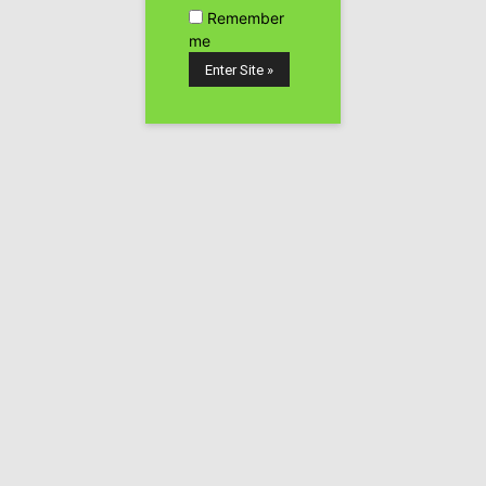
Remember
me
Todos los años una de las fechas que muchos tenemos
puesta como obligatoria en nuestro calendario cannábico
es la de la
Marcha Mundial de la Marihuana
que se
celebra en Madrid a principios de Mayo.