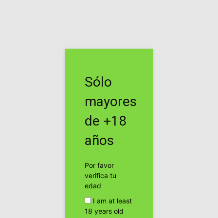
Inicio
Noticias
Noticias
6,8 toneladas de jachís en un
Sólo
camión español en Francia
mayores
Por
cannabis24h
-
de +18
Facebook
Twitter
Pinterest
años
Por favor
verifica tu
edad
I am at least
18 years old