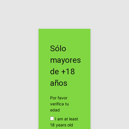
Inicio
Noticias
Noticias
Comienzan los preparativos
Sólo
para el recinto del Rototom
mayores
Por
cannabis24h
-
de +18
Facebook
Twitter
años
Por favor
verifica tu
edad
I am at least
18 years old