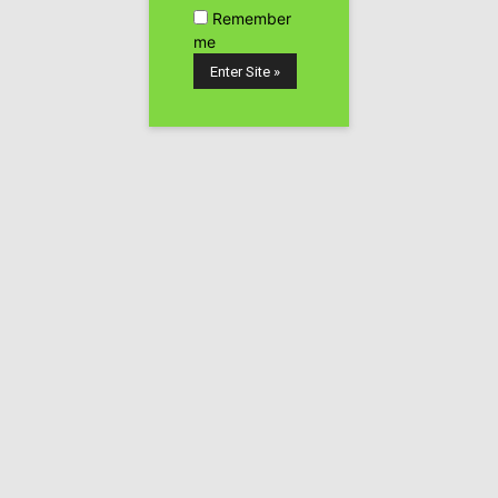
Remember
me
Nuevas noticias desde la web de Rototom donde
podemos ver que ya se está trabajando para preparar el
recinto que albergará la mayor fiesta del reggae en
España.