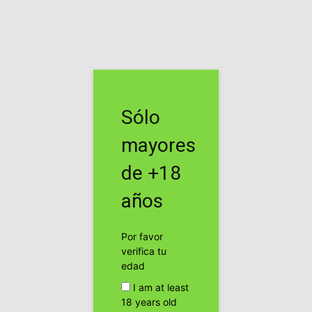
Inicio
Noticias
Noticias
Roba diamante carísimo y lo
Sólo
cambia por 20$ de
mayores
marihuana
de +18
Por
cannabis24h
-
años
Facebook
Twitter
Pinterest
Por favor
verifica tu
Walter Earl Morrison trabajaba para el servicio de
edad
paquetería UPS cuando robó el diamante.
I am at least
18 years old