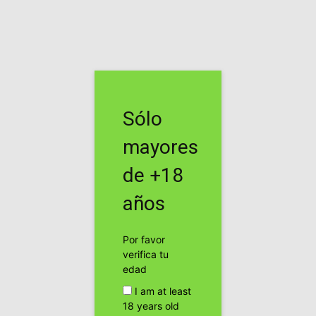
Inicio
Noticias
Noticias
Spannabis Sur 2013 en
Sólo
Málaga.
mayores
Por
cannabis24h
-
de +18
Facebook
Twitter
años
Por favor
verifica tu
edad
I am at least
18 years old