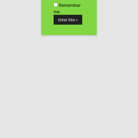
Remember
me
Volvemos una vez más a traeros la última información
sobre la próxima Feria sobre Cannabis que se celebrará
en España, la Spannabis Sur 2013.