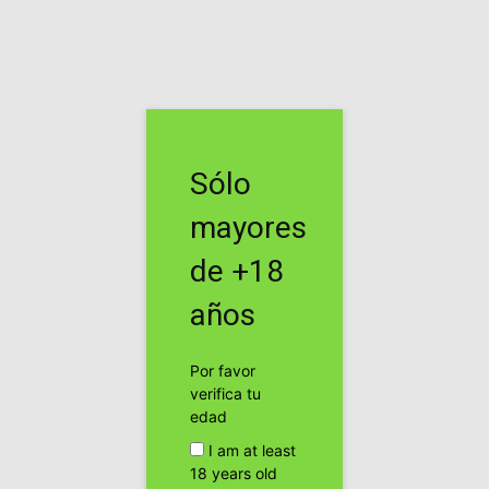
Inicio
Etiquetas
2013
Etiqueta: 2013
Sólo
Resultados de la Copa Amigos Del
Cannabis en Chile
mayores
cannabis24h
de +18
Vídeo ExpoGrow 2013 Irún por
años
Cannabis24hTV
cannabis24h
Por favor
verifica tu
edad
CONFERENCIAS EXPOCANNABIS 2013
I am at least
cannabis24h
18 years old