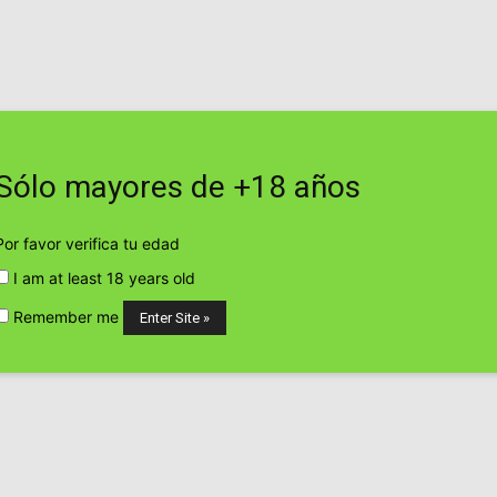
sábado, agosto 8, 2026
Contacto
Web
Sólo mayores de +18 años
TICO
EMPRESAS Y PRODUCTOS CANNÁBICOS
CULTIVO CANN
Por favor verifica tu edad
lado a Canada.
I am at least 18 years old
P
Remember me
 Emery y su traslado
erest
WhatsApp