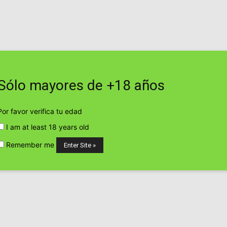
viernes, agosto 7, 2026
Contacto
Web
Sólo mayores de +18 años
TICO
EMPRESAS Y PRODUCTOS CANNÁBICOS
CULTIVO CANN
Por favor verifica tu edad
I am at least 18 years old
P
Remember me
Desmantelado el mayor punto de
producción de marihuana en
Madrid hasta...
cannabis24h