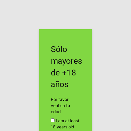
Inicio
Etiquetas
Venta
Etiqueta: venta
Sólo
En Washington se venderá marihuana
legalmente dentro de poco
mayores
cannabis24h
de +18
Copenhague presenta nuevo plan para
años
vender marihuana
cannabis24h
Por favor
verifica tu
edad
Detenciones en Zaragoza por cultivo y venta
I am at least
de marihuana
18 years old