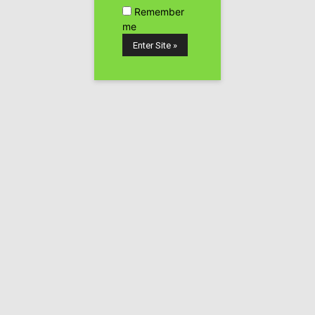
cannabis24h
Remember
me
Denver entrega las primeras licencias para
poder vender cannabis
cannabis24h
Químicos se oponen a la venta de
marihuana en farmacias de...
cannabis24h
Uruguay quiere vender cannabis en sus
farmacias
cannabis24h
Copenhague plantea legalizar el cannabis
cannabis24h